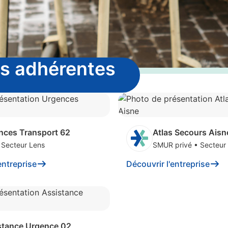
es adhérentes
nces Transport 62
Atlas Secours Aisn
•
Secteur Lens
SMUR privé
•
Secteur
entreprise
Découvrir l'entreprise
stance Urgence 02