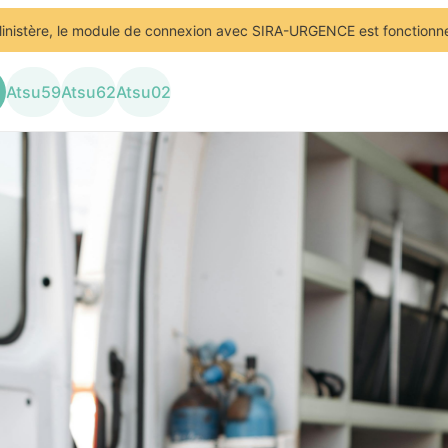
le module de connexion avec SIRA-URGENCE est fonctionnel depuis lun
Atsu
59
Atsu
62
Atsu
02