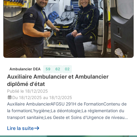
Ambulancier DEA
59
62
02
Auxiliaire Ambulancier et Ambulancier
diplômé d'état
Publié le
18/12/2025
Du
18/12/2025
au
18/12/2025
Auxiliaire AmbulancierAFGSU 291H de FormationContenu de
la formationL'hygiène;La déontologie;La réglementation du
transport sanitaire;Les Geste et Soins d'Urgence de niveau
2;Les gestes de manutention...
Lire la suite