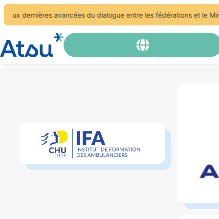
 dernières avancées du dialogue entre les fédérations et le Ministè