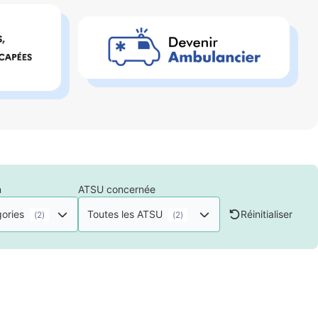
n
ATSU concernée
gories
Toutes les ATSU
Réinitialiser
(
2
)
(
2
)