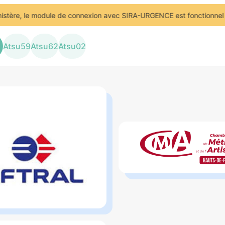
re, le module de connexion avec SIRA-URGENCE est fonctionnel depuis
Atsu
59
Atsu
62
Atsu
02