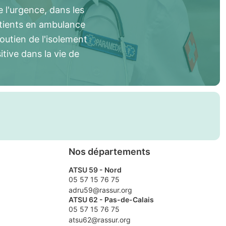
 l'urgence, dans les
atients en ambulance
soutien de l'isolement
itive dans la vie de
Nos départements
ATSU 59 - Nord
05 57 15 76 75
adru59@rassur.org
ATSU 62 - Pas-de-Calais
05 57 15 76 75
atsu62@rassur.org