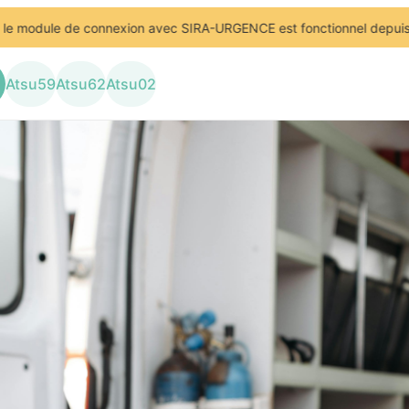
de connexion avec SIRA-URGENCE est fonctionnel depuis lundi 13/07 -
Atsu
59
Atsu
62
Atsu
02