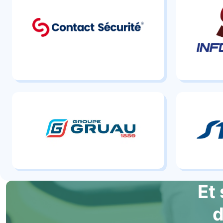
Et 
d