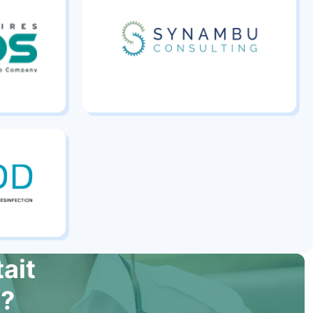
tait
 ?