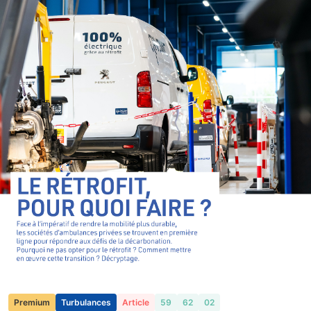
Premium
Turbulances
Article
59
62
02