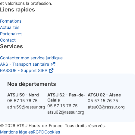
et valorisons la profession.
Liens rapides
Formations
Actualités
Partenaires
Contact
Services
Contacter mon service juridique
ARS - Transport sanitaire
RASSUR - Support SIRA
Nos départements
ATSU 59 - Nord
ATSU 62 - Pas-de-
ATSU 02 - Aisne
Calais
05 57 15 76 75
05 57 15 76 75
05 57 15 76 75
adru59@rassur.org
atsu02@rassur.org
atsu62@rassur.org
©
2026
ATSU Hauts-de-France. Tous droits réservés.
Mentions légales
RGPD
Cookies