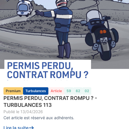
Premium
Turbulances
Article
59
62
02
PERMIS PERDU, CONTRAT ROMPU ? -
TURBULANCES 113
Publié le
13/04/2026
Cet article est réservé aux adhérents.
Lire la suite