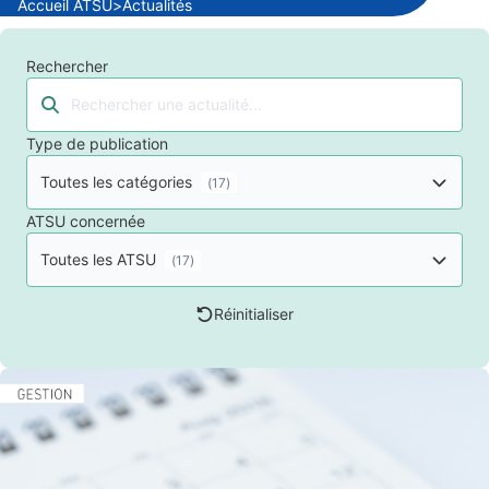
Accueil ATSU
>
Actualités
Rechercher
Tapez votre recherche et les résultats se mettront à j
Type de publication
Toutes les catégories
(
17
)
ATSU concernée
Toutes les ATSU
(
17
)
Réinitialiser